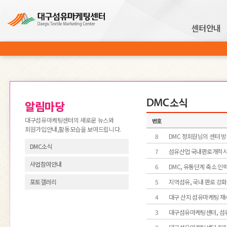
센터안내
알림마당
알림마당
대구섬유마케팅센터의 새로운 뉴스와
번호
회원가입안내,활동모습을 보여드립니다.
8
DMC 정회원님의 센터 
DMC소식
7
섬유산업 국내판로개척사
사업참여안내
6
DMC, 유통단계 축소 인
포토갤러리
5
지역섬유, 국내 판로 강
4
대구 산지 섬유마케팅 재
3
대구섬유마케팅센터, 섬