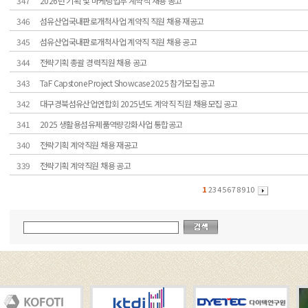
347
2026년 기획 및 마케팅업무 계약직 채용 공고
346
섬유산업국내판로개척사업 계약직 직원 채용 재공고
345
섬유산업국내판로개척사업 계약직 직원 채용 공고
344
전략기획 총괄 경력직원 채용 공고
343
TaF Capstone Project Showcase 2025 참가모집 공고
342
대구경북섬유산업연합회 2025년도 계약직 직원 채용모집 공고
341
2025 생활용섬유제품역량강화사업 통합공고
340
전략기획 계약직원 채용 재공고
339
전략기획 계약직원 채용 공고
1
2
3
4
5
6
7
8
9
10